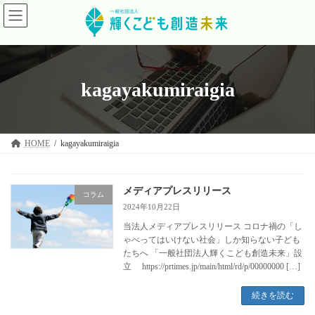
コ
ナ
ン
ビ
テ
ゲ
ン
ー
ツ
シ
へ
ョ
ス
ン
kagayakumiraigia
キ
に
ッ
移
プ
動
HOME
kagayakumiraigia
メディアプレスリリース
コラム
2024年10月22日
当法人メディアプレスリリース コロナ禍の「し
ゃべってはいけない社会」しか知らない子ども
たちへ 「一般社団法人輝くこども創造未来」設
立 https://prtimes.jp/main/html/rd/p/00000000 […]
続きを読む